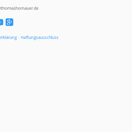
@thomashornauer.de
erklärung
-
Haftungsausschluss